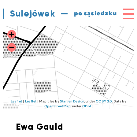
Sulejówek
Me
po sąsiedzku
Leaflet
|
Leaflet
| Map tiles by
Stamen Design
, under
CC BY 3.0
. Data by
OpenStreetMap
, under
ODbL
.
Ewa Gauld