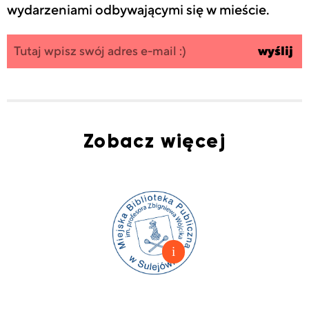
wydarzeniami odbywającymi się w mieście.
Zapisz się
wpisz
wyślij
do
swój
newslettera
email
Zobacz więcej