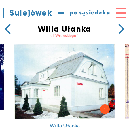
Sulejówek
Me
po sąsiedzku
Poprzedni
Nast
Willa Ułanka
adres
Gajówka
adre
Wan
ul. Wrońskiego 1
-
Okrz
27
Willa Ułanka