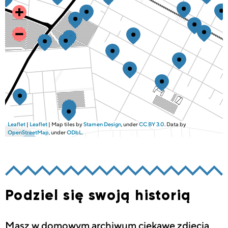
Leaflet
|
Leaflet
| Map tiles by
Stamen Design
, under
CC BY 3.0
. Data by
OpenStreetMap
, under
ODbL
.
Podziel się swoją historią
Masz w domowym archiwum ciekawe zdjęcia