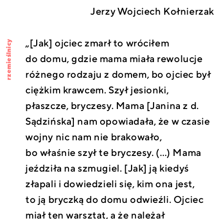
Jerzy Wojciech Kołnierzak
„[Jak] ojciec zmarł to wróciłem
rzemieślnicy
do domu, gdzie mama miała rewolucje
różnego rodzaju z domem, bo ojciec był
ciężkim krawcem. Szył jesionki,
płaszcze, bryczesy. Mama [Janina z d.
Sądzińska] nam opowiadała, że w czasie
wojny nic nam nie brakowało,
bo właśnie szył te bryczesy. (…) Mama
jeździła na szmugiel. [Jak] ją kiedyś
złapali i dowiedzieli się, kim ona jest,
to ją bryczką do domu odwieźli. Ojciec
miał ten warsztat, a że należał