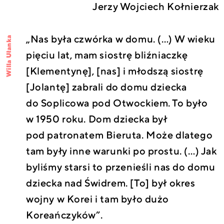
Jerzy Wojciech Kołnierzak
„Nas była czwórka w domu. (…) W wieku
Willa Ułanka
pięciu lat, mam siostrę bliźniaczkę
[Klementynę], [nas] i młodszą siostrę
[Jolantę] zabrali do domu dziecka
do Soplicowa pod Otwockiem. To było
w 1950 roku. Dom dziecka był
pod patronatem Bieruta. Może dlatego
tam były inne warunki po prostu. (…) Jak
byliśmy starsi to przenieśli nas do domu
dziecka nad Świdrem. [To] był okres
wojny w Korei i tam było dużo
Koreańczyków”.