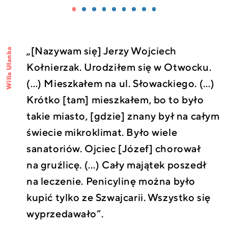
„[Nazywam się] Jerzy Wojciech
Willa Ułanka
Kołnierzak. Urodziłem się w Otwocku.
(…) Mieszkałem na ul. Słowackiego. (…)
Krótko [tam] mieszkałem, bo to było
takie miasto, [gdzie] znany był na całym
świecie mikroklimat. Było wiele
sanatoriów. Ojciec [Józef] chorował
na gruźlicę. (…) Cały majątek poszedł
na leczenie. Penicylinę można było
kupić tylko ze Szwajcarii. Wszystko się
wyprzedawało”.