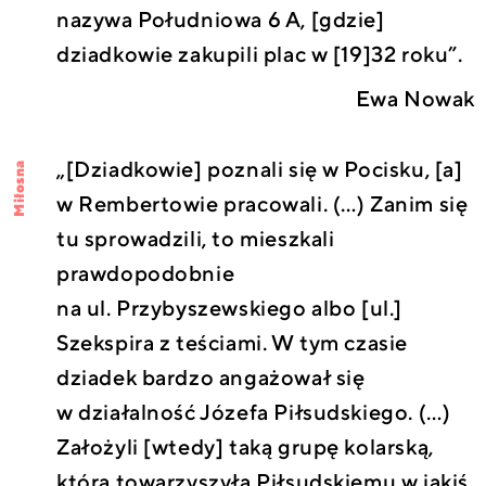
nazywa Południowa 6 A, [gdzie]
dziadkowie zakupili plac w [19]32 roku”.
Ewa Nowak
„[Dziadkowie] poznali się w Pocisku, [a]
Miłosna
w Rembertowie pracowali. (…) Zanim się
tu sprowadzili, to mieszkali
prawdopodobnie
na ul. Przybyszewskiego albo [ul.]
Szekspira z teściami. W tym czasie
dziadek bardzo angażował się
w działalność Józefa Piłsudskiego. (…)
Założyli [wtedy] taką grupę kolarską,
która towarzyszyła Piłsudskiemu w jakiś