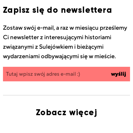
Zapisz się do newslettera
Zostaw swój e-mail, a raz w miesiącu prześlemy
Ci newsletter z interesującymi historiami
związanymi z Sulejówkiem i bieżącymi
wydarzeniami odbywającymi się w mieście.
Zapisz się
wpisz
wyślij
do
swój
newslettera
email
Zobacz więcej