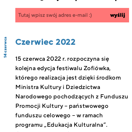
Zapisz się
wpisz
wyślij
do
swój
newslettera
email
Czerwiec 2022
14 czerwca
15 czerwca 2022 r. rozpoczyna się
kolejna edycja festiwalu Zofiówka,
którego realizacja jest dzięki środkom
Ministra Kultury i Dziedzictwa
Narodowego pochodzących z Funduszu
Promocji Kultury – państwowego
funduszu celowego – w ramach
programu „Edukacja Kulturalna”.