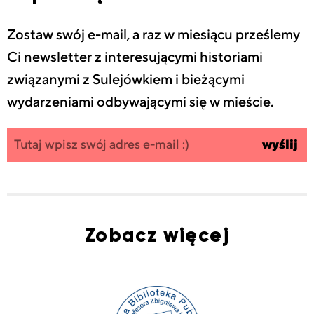
Zostaw swój e-mail, a raz w miesiącu prześlemy
Ci newsletter z interesującymi historiami
związanymi z Sulejówkiem i bieżącymi
wydarzeniami odbywającymi się w mieście.
Zapisz się
wpisz
wyślij
do
swój
newslettera
email
Zobacz więcej