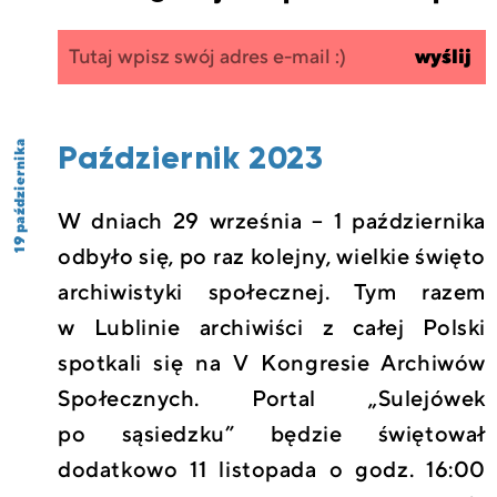
Zapisz się
wpisz
wyślij
do
swój
newslettera
email
Październik 2023
19 października
W dniach 29 września – 1 października
odbyło się, po raz kolejny, wielkie święto
archiwistyki społecznej. Tym razem
w Lublinie archiwiści z całej Polski
spotkali się na V Kongresie Archiwów
Społecznych. Portal „Sulejówek
po sąsiedzku” będzie świętował
dodatkowo 11 listopada o godz. 16:00