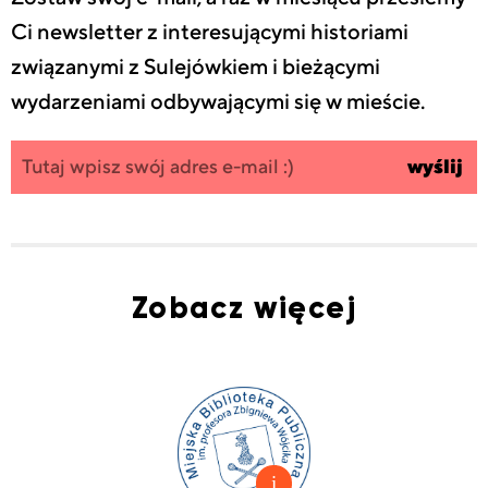
Ci newsletter z interesującymi historiami
związanymi z Sulejówkiem i bieżącymi
wydarzeniami odbywającymi się w mieście.
Zapisz się
wpisz
wyślij
do
swój
newslettera
email
Zobacz więcej