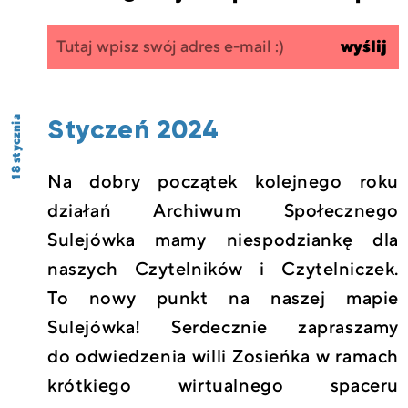
Zapisz się
wpisz
wyślij
do
swój
newslettera
email
Styczeń 2024
18 stycznia
Na dobry początek kolejnego roku
działań Archiwum Społecznego
Sulejówka mamy niespodziankę dla
naszych Czytelników i Czytelniczek.
To nowy punkt na naszej mapie
Sulejówka! Serdecznie zapraszamy
do odwiedzenia willi Zosieńka w ramach
krótkiego wirtualnego spaceru