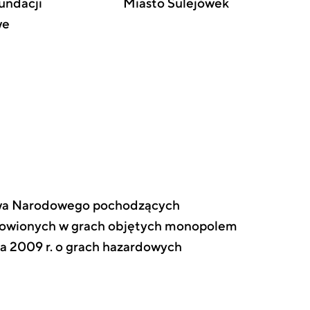
Fundacji
Miasto Sulejówek
we
ctwa Narodowego pochodzących
anowionych w grach objętych monopolem
ada 2009 r. o grach hazardowych