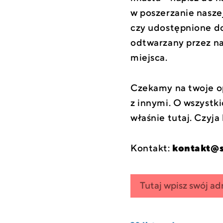
w poszerzanie nasze
czy udostępnione do
odtwarzany przez na
miejsca.
Czekamy na twoje op
z innymi. O wszyst
właśnie tutaj. Czyja 
Kontakt:
kontakt@s
Zapisz się
wpisz
do
swój
newslettera
email