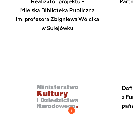
Realizator projektu –
Part
Miejska Biblioteka Publiczna
im. profesora Zbigniewa Wójcika
w Sulejówku
Dof
z Fu
pańs