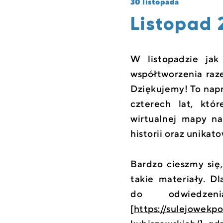
30 listopada
Listopad 
W listopadzie jak
współtworzenia raz
Dziękujemy! To napr
czterech lat, któ
wirtualnej mapy na
historii oraz unikato
Bardzo cieszmy się
takie materiały. D
do odwiedzen
[
https://sulejowekp