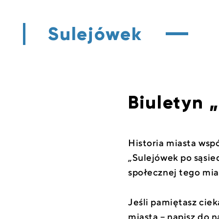
Sulejówek
Biuletyn 
Historia miasta wsp
„Sulejówek po sąsie
społecznej tego mia
Jeśli pamiętasz cie
miasta – napisz do n