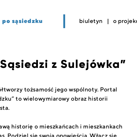
po sąsiedzku
biuletyn
o projek
„Sąsiedzi z Sulejówka”
ółtworzy tożsamość jego wspólnoty. Portal
dzku” to wielowymiarowy obraz historii
sta.
kawą historię o mieszkańcach i mieszkankach
as. Podziel się swoją opowieścią. Włącz się