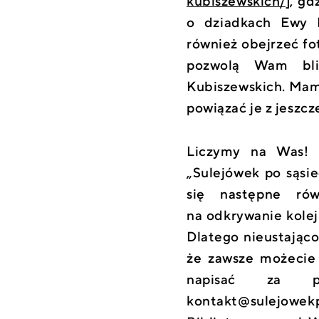
kubiszewskich/
], gd
o dziadkach Ewy 
również obejrzeć fo
pozwolą Wam bli
Kubiszewskich. Mam
powiązać je z jeszc
Liczymy na Was! R
„Sulejówek po sąsi
się następne ró
na odkrywanie kole
Dlatego nieustając
że zawsze możecie 
napisać za poś
kontakt@sulejowek