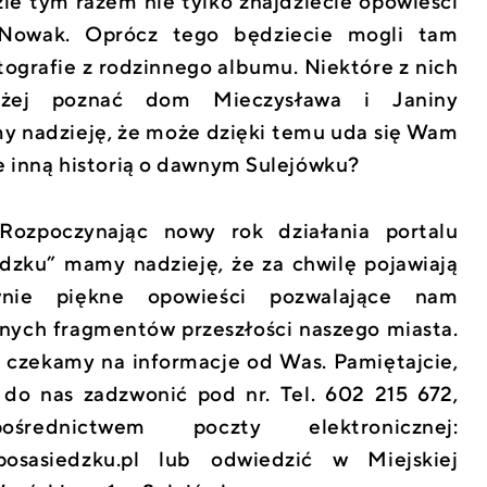
zie tym razem nie tylko znajdziecie opowieści
Nowak. Oprócz tego będziecie mogli tam
tografie z rodzinnego albumu. Niektóre z nich
żej poznać dom Mieczysława i Janiny
y nadzieję, że może dzięki temu uda się Wam
ze inną historią o dawnym Sulejówku?
ozpoczynając nowy rok działania portalu
edzku” mamy nadzieję, że za chwilę pojawiają
wnie piękne opowieści pozwalające nam
jnych fragmentów przeszłości naszego miasta.
o czekamy na informacje od Was. Pamiętajcie,
do nas zadzwonić pod nr. Tel. 602 215 672,
rednictwem poczty elektronicznej:
posasiedzku.pl lub odwiedzić w Miejskiej