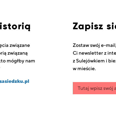
istorią
Zapisz s
cia związane
Zostaw swój e-mail
orią związaną
Ci newsletter z in
 kto mógłby nam
z Sulejówkiem i bi
?
w mieście.
asiedzku.pl
Zapisz się
wpisz
do
swój
newslettera
email