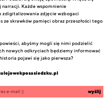
j narracji. Każde wspomnienie
 zdigitalizowania zdjęcie wzbogaci
s ze skrawków pamięci obraz przeszłości tego
owieści, abyśmy mogli się nimi podzielić
kich nowych odkryciach będziemy informować
historia pojawi się jako pierwsza?
ulejowekposasiedzku.pl
wyślij