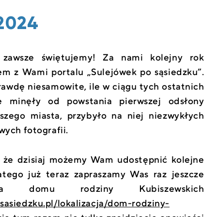
2024
 zawsze świętujemy! Za nami kolejny rok
em z Wami portalu „Sulejówek po sąsiedzku”.
awdę niesamowite, ile w ciągu tych ostatnich
re minęły od powstania pierwszej odsłony
szego miasta, przybyło na niej niezwykłych
wych fotografii.
, że dzisiaj możemy Wam udostępnić kolejne
latego już teraz zapraszamy Was raz jeszcze
ia domu rodziny Kubiszewskich
osasiedzku.pl/lokalizacja/dom-rodziny-