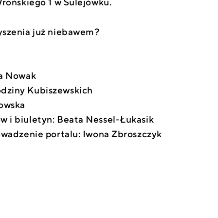
Wrońskiego 1 w Sulejówku.
yszenia już niebawem?
wa Nowak
dziny Kubiszewskich
kowska
 i biuletyn: Beata Nessel-Łukasik
rowadzenie portalu: Iwona Zbroszczyk