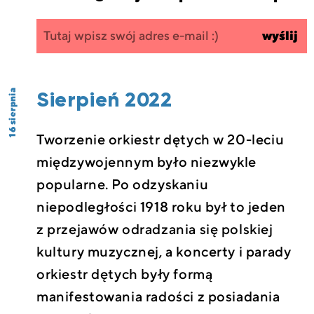
Zapisz się
wpisz
wyślij
do
swój
newslettera
email
Sierpień 2022
16 sierpnia
Tworzenie orkiestr dętych w 20-leciu
międzywojennym było niezwykle
popularne. Po odzyskaniu
niepodległości 1918 roku był to jeden
z przejawów odradzania się polskiej
kultury muzycznej, a koncerty i parady
orkiestr dętych były formą
manifestowania radości z posiadania