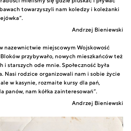
 radości mieliśmy się gdzie pluskać i pływać
bawach towarzyszyli nam koledzy i koleżanki
lejówka”.
Andrzej Bieniewski
 w nazewnictwie miejscowym Wojskowość
. Bloków przybywało, nowych mieszkańców też
ch i starszych ode mnie. Społeczność była
. Nasi rodzice organizowali nam i sobie życie
ale w kasynie, rozmaite kursy dla pań,
la panów, nam kółka zainteresowań”.
Andrzej Bieniewski