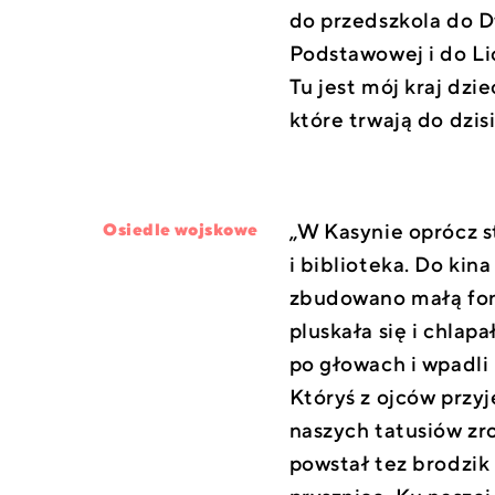
do przedszkola do D
Podstawowej i do L
Tu jest mój kraj dzi
które trwają do dzisi
„W Kasynie oprócz s
Osiedle wojskowe
i biblioteka. Do ki
zbudowano małą font
pluskała się i chlapa
po głowach i wpadl
Któryś z ojców przy
naszych tatusiów zr
powstał tez brodzik