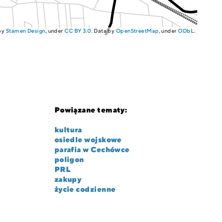
 by
Stamen Design
, under
CC BY 3.0
. Data by
OpenStreetMap
, under
ODbL
.
Powiązane tematy:
kultura
osiedle wojskowe
parafia w Cechówce
poligon
PRL
zakupy
życie codzienne