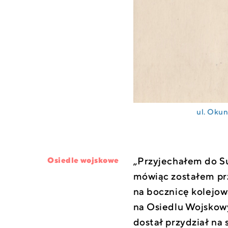
ul. Okun
„Przyjechałem do Su
Osiedle wojskowe
mówiąc zostałem prz
na bocznicę kolejową
na Osiedlu Wojskow
dostał przydział na