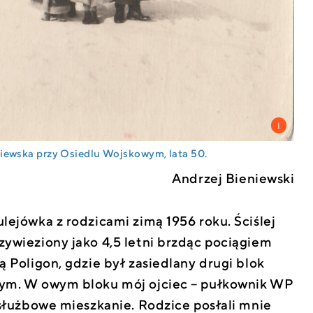
iewska przy Osiedlu Wojskowym, lata 50.
Andrzej Bieniewski
lejówka z rodzicami zimą 1956 roku. Ściślej
ywieziony jako 4,5 letni brzdąc pociągiem
 Poligon, gdzie był zasiedlany drugi blok
ym. W owym bloku mój ojciec – pułkownik WP
 służbowe mieszkanie. Rodzice posłali mnie