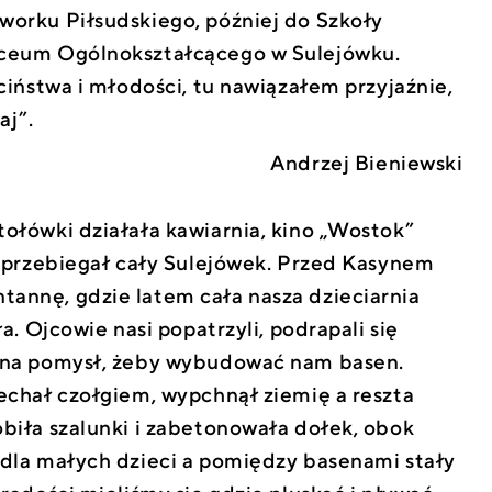
worku Piłsudskiego, później do Szkoły
iceum Ogólnokształcącego w Sulejówku.
eciństwa i młodości, tu nawiązałem przyjaźnie,
aj”.
Andrzej Bieniewski
tołówki działała kawiarnia, kino „Wostok”
na przebiegał cały Sulejówek. Przed Kasynem
annę, gdzie latem cała nasza dzieciarnia
ła. Ojcowie nasi popatrzyli, podrapali się
i na pomysł, żeby wybudować nam basen.
jechał czołgiem, wypchnął ziemię a reszta
obiła szalunki i zabetonowała dołek, obok
 dla małych dzieci a pomiędzy basenami stały