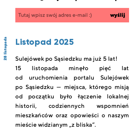
Zapisz się
wpisz
wyślij
do
swój
newslettera
email
Listopad 2025
28 listopada
Sulejówek po Sąsiedzku ma już 5 lat!
15 listopada minęło pięć lat
od uruchomienia portalu Sulejówek
po Sąsiedzku — miejsca, którego misją
od początku było łączenie lokalnej
historii, codziennych wspomnień
mieszkańców oraz opowieści o naszym
mieście widzianym „z bliska”.