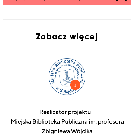
do
swój
newslettera
email
Zobacz więcej
Realizator projektu –
Miejska Biblioteka Publiczna im. profesora
Zbigniewa Wójcika