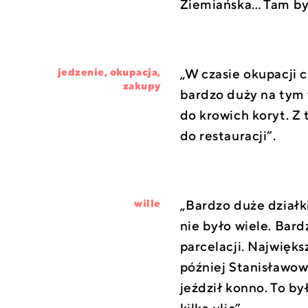
Ziemiańska… Tam był
„W czasie okupacji 
jedzenie
,
okupacja
,
zakupy
bardzo duży na tym 
do krowich koryt. Z
do restauracji”.
„Bardzo duże działk
wille
nie było wiele. Bar
parcelacji. Najwięks
później Stanisławow
jeździł konno. To b