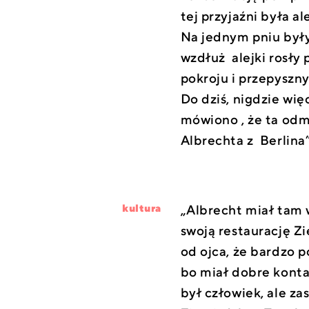
tej przyjaźni była a
Na jednym pniu były
wzdłuż alejki rosły 
pokroju i przepyszn
Do dziś, nigdzie wi
mówiono , że ta od
Albrechta z Berlina”
„Albrecht miał tam w
kultura
swoją restaurację Z
od ojca, że bardzo 
bo miał dobre kont
był człowiek, ale za