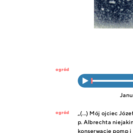
ogród
Włącz
0%
dźwięk
Janu
„(…) Mój ojciec Józe
ogród
p. Albrechta niejak
konserwację pomp i 