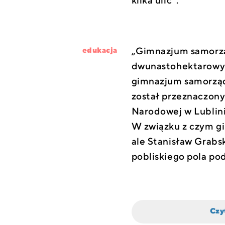
kilka ulic”.
„Gimnazjum samorząd
edukacja
dwunastohektarowy sa
gimnazjum samorząd
został przeznaczony
Narodowej w Lublinie
W związku z czym gim
ale Stanisław Grabsk
pobliskiego pola po
Czy