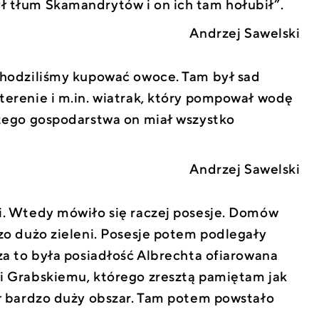
 tłum Skamandrytów i on ich tam hołubił”.
Andrzej Sawelski
chodziliśmy kupować owoce. Tam był sad
terenie i m.in. wiatrak, który pompował wodę
 tego gospodarstwa on miał wszystko
Andrzej Sawelski
i. Wtedy mówiło się raczej posesje. Domów
dzo dużo zieleni. Posesje potem podlegały
za to była posiadłość Albrechta ofiarowana
i Grabskiemu, którego zresztą pamiętam jak
ył bardzo duży obszar. Tam potem powstało