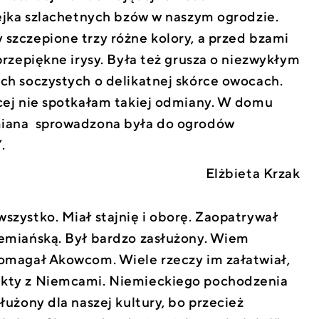
lejka szlachetnych bzów w naszym ogrodzie.
 szczepione trzy różne kolory, a przed bzami
przepiękne irysy. Była też grusza o niezwykłym
ych soczystych o delikatnej skórce owocach.
ęcej nie spotkałam takiej odmiany. W domu
miana sprowadzona była do ogrodów
.
Elżbieta Krzak
szystko. Miał stajnię i oborę. Zaopatrywał
iemiańską. Był bardzo zasłużony. Wiem
pomagał Akowcom. Wiele rzeczy im załatwiał,
akty z Niemcami. Niemieckiego pochodzenia
służony dla naszej kultury, bo przecież