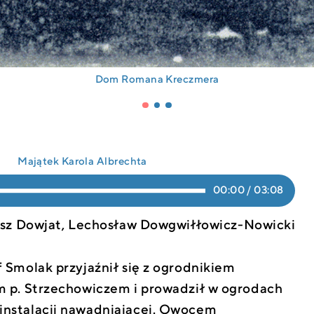
Dom Romana Kreczmera
Majątek Karola Albrechta
00:00
/
03:08
sz Dowjat
,
Lechosław Dowgwiłłowicz-Nowicki
f Smolak przyjaźnił się z ogrodnikiem
im p. Strzechowiczem i prowadził w ogrodach
instalacji nawadniającej. Owocem