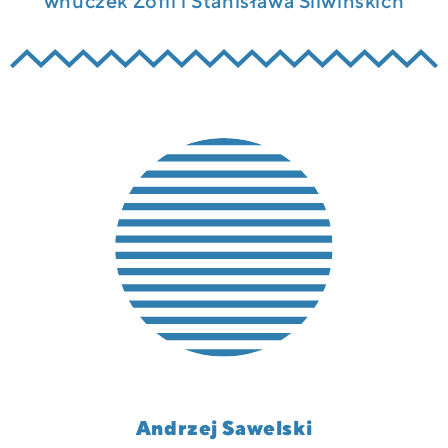
wnuczek Zofii i Stanisława Śliwińskich
Andrzej Sawelski