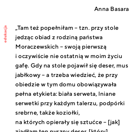
Anna Basara
„Tam też popełniłam – tzn. przy stole
edukacja
jedząc obiad z rodziną państwa
Moraczewskich – swoją pierwszą
i oczywiście nie ostatnią w moim życiu
gafę. Gdy na stole pojawił się deser, mus
jabłkowy – a trzeba wiedzieć, że przy
obiedzie w tym domu obowiązywała
pełna etykieta: biała serweta, lniane
serwetki przy każdym talerzu, podpórki
srebrne, także koziołki,
na których opierały się sztućce – [jak]
zjadłam ten pyszny deser, [który]