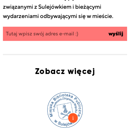
związanymi z Sulejówkiem i bieżącymi
wydarzeniami odbywającymi się w mieście.
Zapisz się
wpisz
wyślij
do
swój
newslettera
email
Zobacz więcej