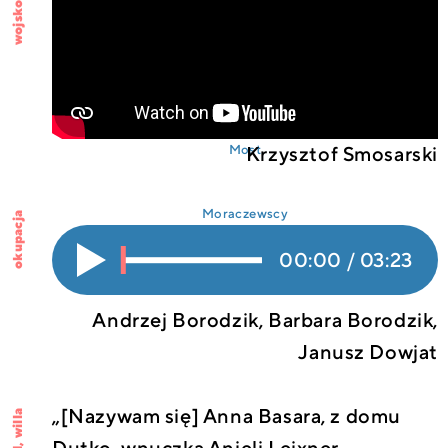
wojskowi
Krzysztof Smosarski
Most
Moraczewscy
okupacja
00:00
/
03:23
Włącz
0%
dźwięk
Andrzej Borodzik
,
Barbara Borodzik
,
Janusz Dowjat
„[Nazywam się] Anna Basara, z domu
willa
,