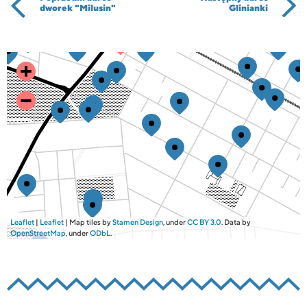
dworek "Milusin"
Glinianki
Leaflet
|
Leaflet
| Map tiles by
Stamen Design
, under
CC BY 3.0
. Data by
OpenStreetMap
, under
ODbL
.