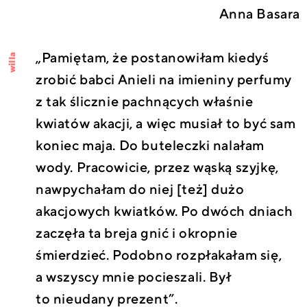
Anna Basara
„Pamiętam, że postanowiłam kiedyś
willa
zrobić babci Anieli na imieniny perfumy
z tak ślicznie pachnących właśnie
kwiatów akacji, a więc musiał to być sam
koniec maja. Do buteleczki nalałam
wody. Pracowicie, przez wąską szyjkę,
nawpychałam do niej [też] dużo
akacjowych kwiatków. Po dwóch dniach
zaczęła ta breja gnić i okropnie
śmierdzieć. Podobno rozpłakałam się,
a wszyscy mnie pocieszali. Był
to nieudany prezent”.