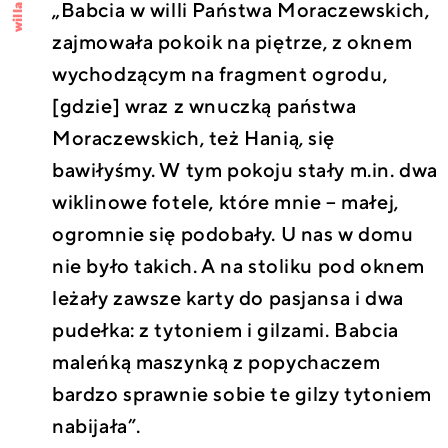
„Babcia w willi Państwa Moraczewskich,
willa
zajmowała pokoik na piętrze, z oknem
wychodzącym na fragment ogrodu,
[gdzie] wraz z wnuczką państwa
Moraczewskich, też Hanią, się
bawiłyśmy. W tym pokoju stały m.in. dwa
wiklinowe fotele, które mnie – małej,
ogromnie się podobały. U nas w domu
nie było takich. A na stoliku pod oknem
leżały zawsze karty do pasjansa i dwa
pudełka: z tytoniem i gilzami. Babcia
maleńką maszynką z popychaczem
bardzo sprawnie sobie te gilzy tytoniem
nabijała”.